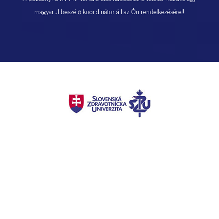
magyarul beszélő koordinátor áll az Ön rendelkezésére!!