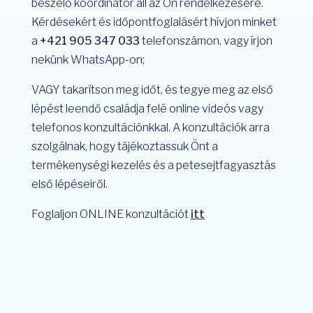
beszélő koordinátor áll az Ön rendelkezésére.
Kérdésekért és időpontfoglalásért hívjon minket
a
+421 905 347 033
telefonszámon, vagy írjon
nekünk WhatsApp-on;
VAGY takarítson meg időt, és tegye meg az első
lépést leendő családja felé online videós vagy
telefonos konzultációnkkal. A konzultációk arra
szolgálnak, hogy tájékoztassuk Önt a
termékenységi kezelés és a petesejtfagyasztás
első lépéseiről.
Foglaljon ONLINE konzultációt
itt