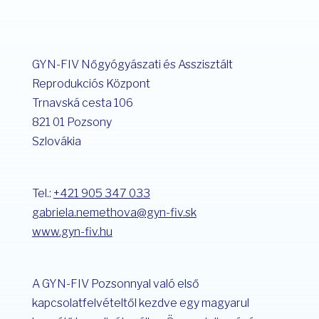
GYN-FIV Nőgyógyászati és Asszisztált
Reprodukciós Központ
Trnavská cesta 106
821 01 Pozsony
Szlovákia
Tel.:
+421 905 347 033
gabriela.nemethova@gyn-fiv.sk
www.gyn-fiv.hu
A GYN-FIV Pozsonnyal való első
kapcsolatfelvételtől kezdve egy magyarul