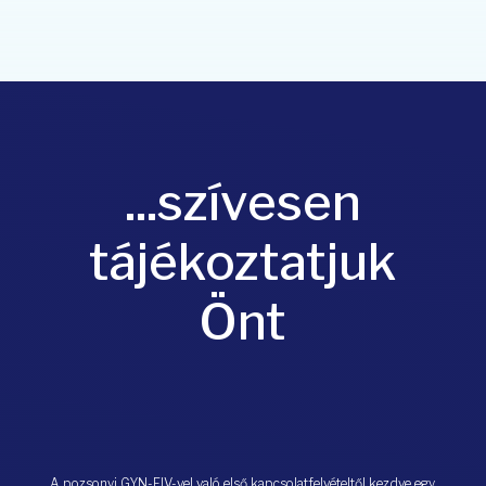
...szívesen
tájékoztatjuk
Önt
A pozsonyi GYN-FIV-vel való első kapcsolatfelvételtől kezdve egy