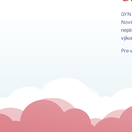
GYN-
Nové
neplo
výkon
Pre v