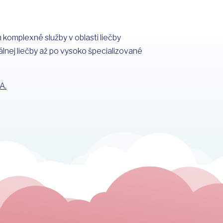
komplexné služby v oblasti liečby
lnej liečby až po vysoko špecializované
A.