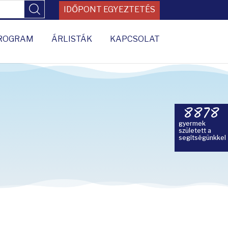
IDŐPONT EGYEZTETÉS
ROGRAM
ÁRLISTÁK
KAPCSOLAT
8878
gyermek
született a
segítségünkkel