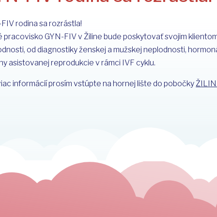
FIV rodina sa rozrástla!
 pracovisko GYN-FIV v Žiline bude poskytovať svojim klientom 
dnosti, od diagnostiky ženskej a mužskej neplodnosti, hormoná
y asistovanej reprodukcie v rámci IVF cyklu.
iac informácií prosím vstúpte na hornej lište do pobočky
ŽILIN