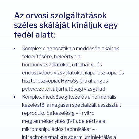
Az orvosi szolgáltatások
széles skáláját kínáljuk egy
fedél alatt:
Komplex diagnosztika a meddőség okainak
felderítésére, beleértve a
hormonvizsgálatokat, ultrahang- és
endoszkópos vizsgálatokat (laparoszkópia és
hiszteroszkópia), HyFoSy (ultrahangos
petevezeték átjárhatósági vizsgálat)
Komplex meddőségi kezelés a hormonális
kezeléstől a magasan specializált asszisztált
reprodukciós kezelésig – in vitro
megtermékenyítés (IVF), beleértve a
mikromanipulációs technikákat –
intracitoplazmatikus spermium injektálás a