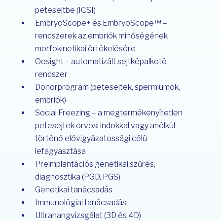
petesejtbe (ICSI)
EmbryoScope+ és EmbryoScope™ –
rendszerek az embriók minőségének
morfokinetikai értékelésére
Oosight – automatizált sejtképalkotó
rendszer
Donorprogram (petesejtek, spermiumok,
embriók)
Social Freezing – a megtermékenyítetlen
petesejtek orvosi indokkal vagy anélkül
történő elővigyázatossági célú
lefagyasztása
Preimplantációs genetikai szűrés,
diagnosztika (PGD, PGS)
Genetikai tanácsadás
Immunológiai tanácsadás
Ultrahangvizsgálat (3D és 4D)