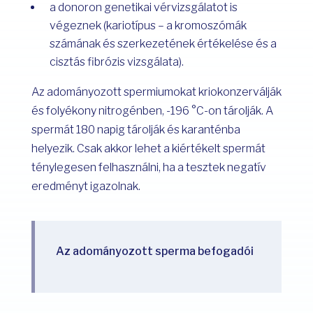
a donoron genetikai vérvizsgálatot is
végeznek (kariotípus – a kromoszómák
számának és szerkezetének értékelése és a
cisztás fibrózis vizsgálata).
Az adományozott spermiumokat kriokonzerválják
és folyékony nitrogénben, -196 °C-on tárolják. A
spermát 180 napig tárolják és karanténba
helyezik. Csak akkor lehet a kiértékelt spermát
ténylegesen felhasználni, ha a tesztek negatív
eredményt igazolnak.
Az adományozott sperma befogadói