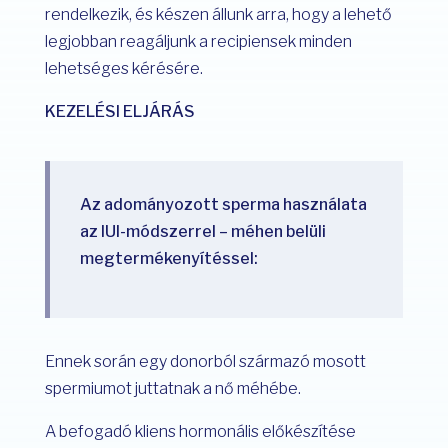
rendelkezik, és készen állunk arra, hogy a lehető
legjobban reagáljunk a recipiensek minden
lehetséges kérésére.
KEZELÉSI ELJÁRÁS
Az adományozott sperma használata
az IUI-módszerrel – méhen belüli
megtermékenyítéssel:
Ennek során egy donorból származó mosott
spermiumot juttatnak a nő méhébe.
A befogadó kliens hormonális előkészítése