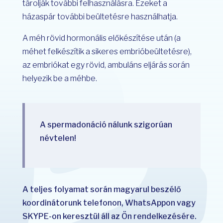
tárolják további felhasználásra. Ezeket a
házaspár további beültetésre használhatja.
A méh rövid hormonális előkészítése után (a
méhet felkészítik a sikeres embrióbeültetésre),
az embriókat egy rövid, ambuláns eljárás során
helyezik be a méhbe.
A spermadonáció nálunk szigorúan
névtelen!
A teljes folyamat során magyarul beszélő
koordinátorunk telefonon, WhatsAppon vagy
SKYPE-on keresztül áll az Ön rendelkezésére.