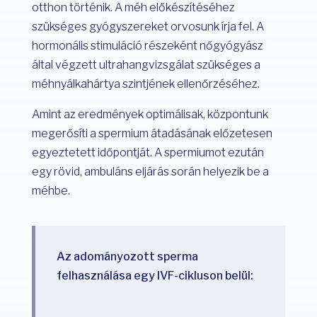
otthon történik. A méh előkészítéséhez
szükséges gyógyszereket orvosunk írja fel. A
hormonális stimuláció részeként nőgyógyász
által végzett ultrahangvizsgálat szükséges a
méhnyálkahártya szintjének ellenőrzéséhez.
Amint az eredmények optimálisak, központunk
megerősíti a spermium átadásának előzetesen
egyeztetett időpontját. A spermiumot ezután
egy rövid, ambuláns eljárás során helyezik be a
méhbe.
Az adományozott sperma
felhasználása egy IVF-cikluson belül: