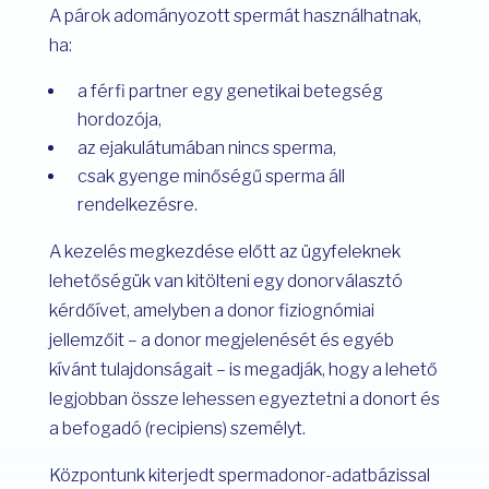
A párok adományozott spermát használhatnak,
ha:
a férfi partner egy genetikai betegség
hordozója,
az ejakulátumában nincs sperma,
csak gyenge minőségű sperma áll
rendelkezésre.
A kezelés megkezdése előtt az ügyfeleknek
lehetőségük van kitölteni egy donorválasztó
kérdőívet, amelyben a donor fiziognómiai
jellemzőit – a donor megjelenését és egyéb
kívánt tulajdonságait – is megadják, hogy a lehető
legjobban össze lehessen egyeztetni a donort és
a befogadó (recipiens) személyt.
Központunk kiterjedt spermadonor-adatbázissal