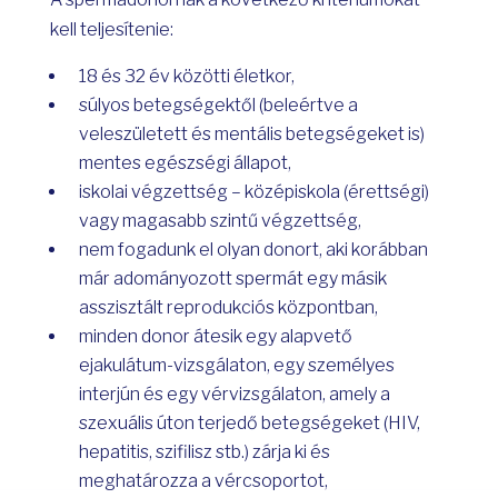
kell teljesítenie:
18 és 32 év közötti életkor,
súlyos betegségektől (beleértve a
veleszületett és mentális betegségeket is)
mentes egészségi állapot,
iskolai végzettség – középiskola (érettségi)
vagy magasabb szintű végzettség,
nem fogadunk el olyan donort, aki korábban
már adományozott spermát egy másik
asszisztált reprodukciós központban,
minden donor átesik egy alapvető
ejakulátum-vizsgálaton, egy személyes
interjún és egy vérvizsgálaton, amely a
szexuális úton terjedő betegségeket (HIV,
hepatitis, szifilisz stb.) zárja ki és
meghatározza a vércsoportot,