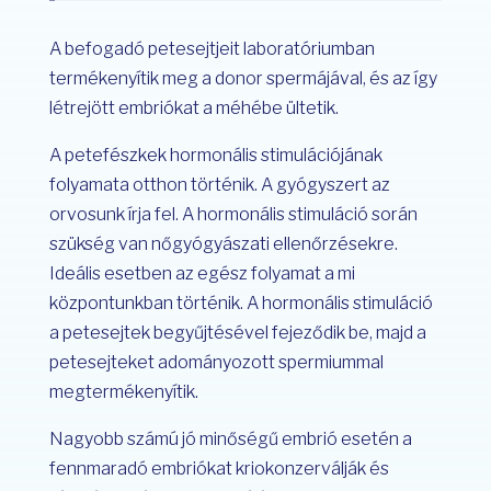
A befogadó petesejtjeit laboratóriumban
termékenyítik meg a donor spermájával, és az így
létrejött embriókat a méhébe ültetik.
A petefészkek hormonális stimulációjának
folyamata otthon történik. A gyógyszert az
orvosunk írja fel. A hormonális stimuláció során
szükség van nőgyógyászati ellenőrzésekre.
Ideális esetben az egész folyamat a mi
központunkban történik. A hormonális stimuláció
a petesejtek begyűjtésével fejeződik be, majd a
petesejteket adományozott spermiummal
megtermékenyítik.
Nagyobb számú jó minőségű embrió esetén a
fennmaradó embriókat kriokonzerválják és